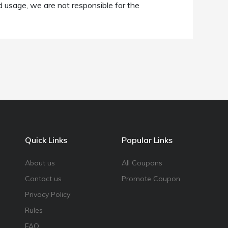
d usage, we are not responsible for the
Quick Links
Popular Links
About us
All Coupons
Contact us
Promote Coupon
Privacy Policy
Rules
FAQ