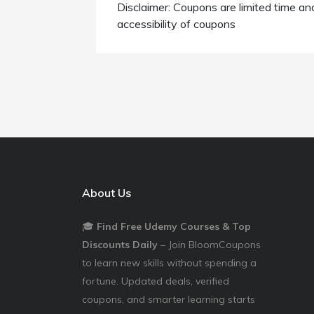
Disclaimer: Coupons are limited time an
accessibility of coupons
About Us
🎓
Find Free Udemy Courses & Top
Discounts Daily
– Join BloomCoupons
to learn new skills without spending a
fortune. Updated deals, verified
coupons, and smarter learning starts