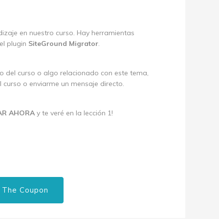
izaje en nuestro curso. Hay herramientas
el plugin
SiteGround Migrator
.
do del curso o algo relacionado con este tema,
l curso o enviarme un mensaje directo.
AR AHORA
y te veré en la lección 1!
 The Coupon