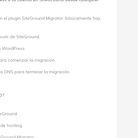
n el plugin SiteGround Migrator, básicamente hay
Tools de SiteGround.
tu WordPress.
para comenzar la migración.
ros DNS para terminar la migración.
O?
teGround.
de hosting.
eGround Migrator.