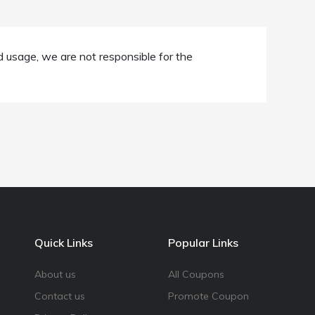
d usage, we are not responsible for the
Quick Links
Popular Links
About us
All Coupons
Contact us
Promote Coupon