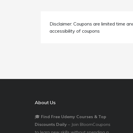
Disclaimer: Coupons are limited time an
accessibility of coupons
About Us
🎓
Find Free Udemy Courses & Top
Discounts Daily
– Join BloomCoupons
to learn new skills without spending a