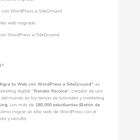
eb con WordPress a SiteGround.
sitio web migrado.
con WordPress a SiteGround.
O?
Migra tu Web con WordPress a SiteGround"
, es
keting digital: "
Renato Yacolca
", creador de uno
del mundo en los temas de tutoriales y marketing
ting
, con más de
180,000 estudiantes (Botón de
á cómo migrar un sitio web de WordPress con el
da y sencilla.