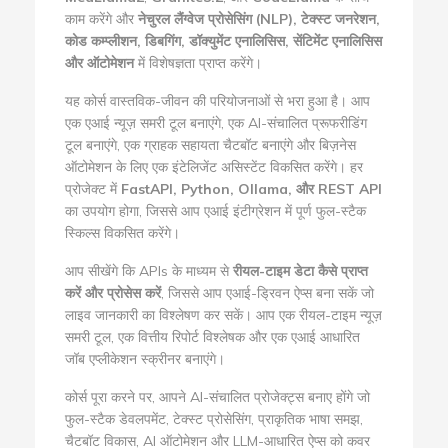
काम करेंगे और
नेचुरल लैंग्वेज प्रोसेसिंग (NLP), टेक्स्ट जनरेशन,
कोड कम्प्लीशन, डिबगिंग, डॉक्युमेंट एनालिसिस, सेंटिमेंट एनालिसिस
और ऑटोमेशन
में विशेषज्ञता प्राप्त करेंगे।
यह कोर्स वास्तविक-जीवन की परियोजनाओं से भरा हुआ है। आप
एक एआई न्यूज़ समरी टूल बनाएंगे, एक AI-संचालित प्रूफरीडिंग
टूल बनाएंगे, एक ग्राहक सहायता चैटबॉट बनाएंगे और बिज़नेस
ऑटोमेशन के लिए एक इंटेलिजेंट असिस्टेंट विकसित करेंगे। हर
प्रोजेक्ट में
FastAPI, Python, Ollama, और REST API
का उपयोग होगा, जिससे आप एआई इंटीग्रेशन में पूर्ण फुल-स्टैक
स्किल्स विकसित करेंगे।
आप सीखेंगे कि APIs के माध्यम से
रीयल-टाइम डेटा कैसे प्राप्त
करें और प्रोसेस करें
, जिससे आप एआई-ड्रिवन ऐप्स बना सकें जो
लाइव जानकारी का विश्लेषण कर सकें। आप एक रीयल-टाइम न्यूज़
समरी टूल, एक वित्तीय रिपोर्ट विश्लेषक और एक एआई आधारित
जॉब एप्लीकेशन स्क्रीनर बनाएंगे।
कोर्स पूरा करने पर, आपने AI-संचालित प्रोजेक्ट्स बनाए होंगे जो
फुल-स्टैक डेवलपमेंट, टेक्स्ट प्रोसेसिंग, प्राकृतिक भाषा समझ,
चैटबॉट विकास, AI ऑटोमेशन और LLM-आधारित ऐप्स को कवर