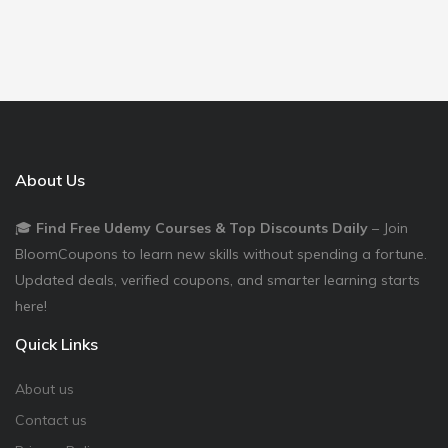
About Us
🎓
Find Free Udemy Courses & Top Discounts Daily
– Join
BloomCoupons to learn new skills without spending a fortune.
Updated deals, verified coupons, and smarter learning starts
here!
Quick Links
About us
Contact us