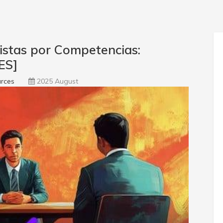
stas por Competencias:
ES]
rces
2025 August