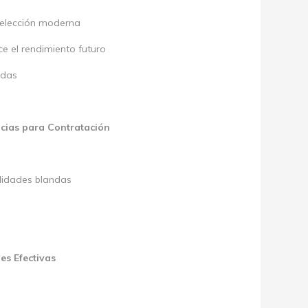
 selección moderna
 el rendimiento futuro
adas
cias para Contratación
ilidades blandas
s Efectivas