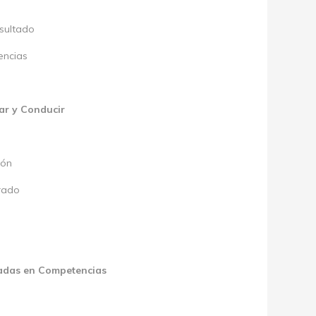
esultado
encias
rar y Conducir
ión
urado
sadas en Competencias